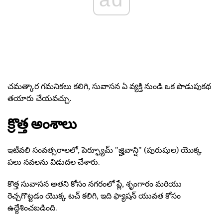
చమత్కార గమనికలు కలిగి, సువాసన ఏ వ్యక్తి నుండి ఒక పొడుపుకథ
తయారు చేయవచ్చు.
క్రొత్త అంశాలు
ఇటీవలి సంవత్సరాలలో, పెర్ఫ్యూమ్ "జ్హివాన్షి" (పురుషుల) యొక్క
పలు నవలను విడుదల చేశారు.
కొత్త సువాసన అతని కోసం నగరంలో ప్లే, శృంగారం మరియు
రెచ్చగొట్టడం యొక్క టచ్ కలిగి, ఇది ఫ్యాషన్ యువత కోసం
ఉద్దేశించబడింది.