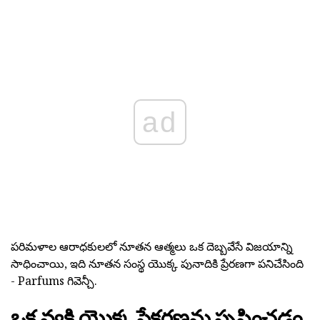
ad
పరిమళాల ఆరాధకులలో నూతన ఆత్మలు ఒక దెబ్బవేసే విజయాన్ని
సాధించాయి, ఇది నూతన సంస్థ యొక్క పునాదికి ప్రేరణగా పనిచేసింది
- Parfums గివెన్చీ.
ఒక వ్యక్తి యొక్క సేకరణను సృష్టించడం