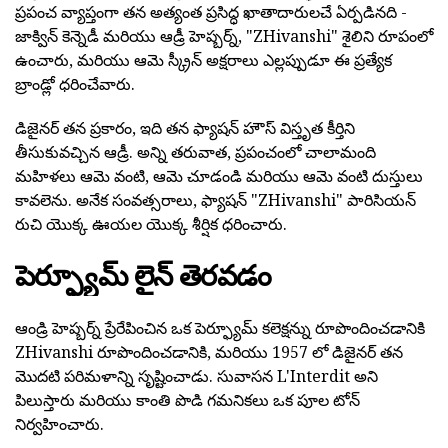
ప్రపంచ వ్యాప్తంగా తన అత్యంత ప్రసిద్ధ ఖాతాదారులచే ఏర్పడినది -
జాక్విన్ కెన్నెడీ మరియు ఆడ్రీ హెప్బర్న్, "ZHivanshi" శైలిని రూపంలో
ఉంచారు, మరియు ఆమె స్క్రీన్ అక్షరాలు ఎల్లప్పుడూ ఈ ప్రత్యేక
బ్రాండ్లో ధరించేవారు.
డిజైనర్ తన ప్రకారం, ఇది తన ఫ్యాషన్ హౌస్ విస్తృత కీర్తిని
తీసుకువచ్చిన ఆడ్రీ. అన్ని తరువాత, ప్రపంచంలో చాలామంది
మహిళలు ఆమె వంటి, ఆమె చూడండి మరియు ఆమె వంటి దుస్తులు
కావలెను. అనేక సంవత్సరాలు, ఫ్యాషన్ "ZHivanshi" పారిసియన్
రుచి యొక్క ఊయల యొక్క శీర్షిక ధరించారు.
పెర్ఫ్యూమ్ లైన్ తెరవడం
ఆండ్రి హెప్బర్న్ ప్రేరేపించిన ఒక పెర్ఫ్యూమ్ కలెక్షన్ను రూపొందించడానికి
ZHivanshi రూపొందించడానికి, మరియు 1957 లో డిజైనర్ తన
మొదటి పరిమళాన్ని సృష్టించాడు. సువాసన L'Interdit అని
పిలుస్తారు మరియు కాంతి పొడి గమనికలు ఒక పూల టోన్
నిర్వహించారు.