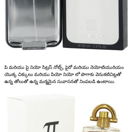
పి మరియు పై నియో సిట్రస్ నోట్స్, పైరో మరియు నెయోటియురియం
యొక్క చిక్కులు మరియు పియో నియో లో పొగాకు వెనుకటిచిట్లతో
ఉన్న తోలుతో ఉన్న మర్మమైన సువాసనతో నింపబడి ఉంటాయి.