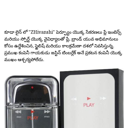
కూడా లైన్ లో "ZHivanshi" పెర్ఫ్యూం యొక్క సేకరణలు ప్లే ఇంటెన్స్
మరియు స్పోర్ట్ యొక్క వైవిధ్యాలతో ప్లే, బ్రాండ్ యువ అభిమానులు
కోసం ఉద్దేశించిన, స్టైలిష్ మరియు కాలక్రమేణా దశలో నివసిస్తున్న.
ప్రముఖ కంపెనీ గాయకుడు జస్టిన్ టింబర్లేక్ అనే ప్రకటన కంపెనీ యొక్క
ముఖం ఆశ్చర్యపోలేదు.