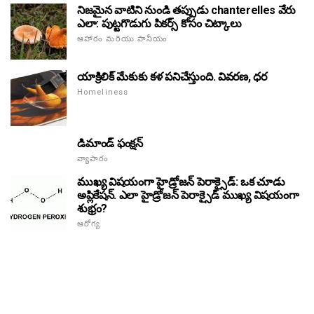
నిజమైన వాటిని నుండి తప్పుడు chanterelles వేరు
ఎలా: పుట్టగొడుగు పికర్స్ కోసం చిట్కాలు
ఆహారం మరియు పానీయం
యాక్రిలిక్ మేకుకు కళ పనిచేస్తుంది. వివరణ, ధర
Homeliness
డిమాండ్ ఫంక్షన్
వ్యాపారం
ముఖ్య విషయంగా హైడ్రోజన్ పెరాక్సైడ్: ఒక చూడు
అప్లికేషన్. ఎలా హైడ్రోజన్ పెరాక్సైడ్ ముఖ్య విషయంగా
శుభ్రం?
ఆరోగ్య