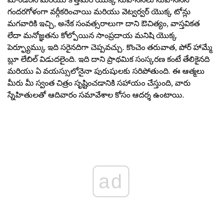
గందరగోళంగా వర్గీకరించాయి మరియు వెట్వర్వర్ యొక్క టోన్లు
మగవారికి ఇచ్చి, అనేక సంవత్సరాలుగా దాని ఔచిత్యం, వాస్తవికత
లేదా మనోజ్ఞతను కోల్పోయిన సాంప్రదాయ మనిషి యొక్క
పెర్ఫ్యూమ్కు ఇది సరైనదిగా చెప్పవచ్చు. కొంచెం తరువాత, పోర్ హామ్మే
బ్లూ లేబిల్ విడుదలైంది. ఇది దాని ప్రాథమిక సంస్కరణ కంటే తేలికైనది
మరియు ఏ వయస్సులోనైనా పురుషులకు సరిపోతుంది. ఈ ఆత్మలు
మీరు మీ స్వంత చిత్రం సృష్టించడానికి సహాయం చేస్తుంది, వారు
స్నేహితులతో ఆదివారం సమావేశాల కోసం ఆదర్శ ఉంటాయి.
ad