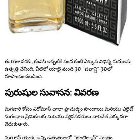
ఈ రోజు వరకు, కంపెనీ ఇప్పటికే వంద కంటే ఎక్కువ విభిన్న రుచులను
ఉత్పత్తి చేసింది, వీటిలో యాభై మంది శైలి "జివాన్షి" శైలిలో
రూపొందించబడింది.
పురుషుల సువాసన: వివరణ
మగవారి కోసం ఎరోమాస్ చాలా ప్రాచుర్యం పొందాయి మరియు ఎలైట్
సుగంధాల ప్రేమికులకు మరియు వ్యసనపరులు వారిచేత ఎక్కువగా
వెదుకుతారు.
మగ లైన్ యొక్క అన్ని ఉత్పత్తులలో, "జెంటిల్మాన్" సూత్రం