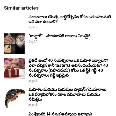
Similar articles
సంబంధాలు యొక్క వార్షికోత్సవం కోసం ఒక బహుమతి:
ఇది ఎలా ఉండాలి?
ఫ్యాషన్
"బుల్గారీ" - చూడటానికి రాజులు విలువైన
ఫ్యాషన్
ప్రతిదీ ఉందో 40 సంవత్సరాల ఒక మహిళ ఇవ్వాలని?
ఎలా చవకైన కానీ tasteful అభినందించేందుకు? 40
సంవత్సరాల (సహచరుడు) కోసం ఒక స్త్రీకి గిఫ్ట్. 40
సంవత్సరాలు గిఫ్ట్ ఇష్టమైన
ఫ్యాషన్
మహిళల మరియు పురుషుల ఫ్యాషన్ గడియారాలు:
ఒక పర్యావలోకనం రకాల నమూనాలు మరియు
సమీక్షలు
ఫ్యాషన్
ఏం ఫిబ్రవరి 14 న ఒక అమ్మాయి ఇవ్వాలని