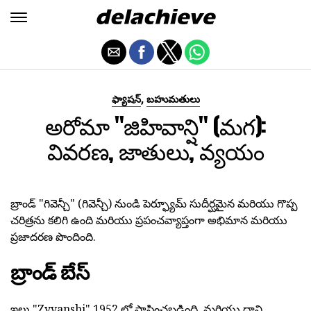
,
ఫ్యాషన్
బహుమతులు
అరోమా "జిహివాన్షి" (మగ):
వివరణ, జాతులు, వ్యయం
బ్రాండ్ "గివెన్చీ" (గివెన్చీ) నుండి పెర్ఫ్యూమ్ సుదీర్ఘమైన మరియు గొప్ప
చరిత్రను కలిగి ఉంది మరియు ప్రపంచవ్యాప్తంగా అభిమాన మరియు
ప్రజాదరణ పొందింది.
బ్రాండ్ బేస్
ఇల్లు "Zyvanshi" 1952 లో స్థాపించబడింది, మరియు దాని