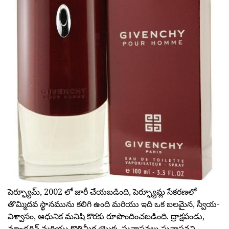
పెర్ఫ్యూమ్, 2002 లో జారీ చేయబడింది, పెర్ఫ్యూమ్ల సేకరణలో
తొమ్మిదవ స్థానమును కలిగి ఉంది మరియు ఇది ఒక బలమైన, స్వీయ-
విశ్వాసం, ఆధునిక మనిషి కొరకు రూపొందించబడింది. ద్రాక్షపండు,
మాండరిన్ మరియు కొత్తిమీర యొక్క సువాసనలు సువాసనని