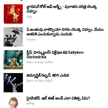
వ్లాదిమిర్ కోట్ ఆఫ్ ఆర్మ్స్ - పురాతన చరిత్ర యొక్క
చిహ్నం
చట్టం
ఏ జంతువు వాలెన్సియా నగరం యొక్క చిహ్నం. మేము
అతనికి ఎంచుకున్నాడు ఎందుకు
ఏర్పాటు
స్లీప్, హెర్క్యులస్! విశ్లేషణ కథ Saltykov-
Shchedrina
కళలు మరియు వినోదం
జిమ్నాస్టిక్ రిబ్బన్: కలిగి ఎంపిక
క్రీడలు మరియు ఫిట్నెస్
సైనసిటిస్: ఇట్ ఈజ్ అండ్ ఎలా చికిత్స ఏమి?
ఆరోగ్య