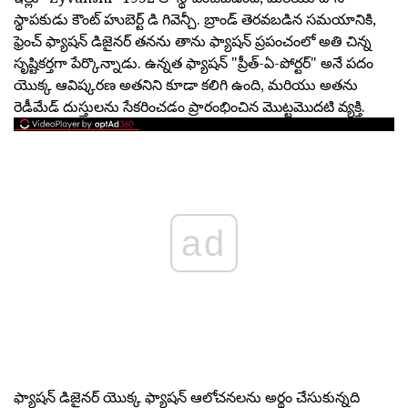
స్థాపకుడు కౌంట్ హుబెర్ట్ డి గివెన్చీ. బ్రాండ్ తెరవబడిన సమయానికి,
ఫ్రెంచ్ ఫ్యాషన్ డిజైనర్ తనను తాను ఫ్యాషన్ ప్రపంచంలో అతి చిన్న
సృష్టికర్తగా పేర్కొన్నాడు. ఉన్నత ఫ్యాషన్ "ప్రీత్-ఏ-పోర్టర్" అనే పదం
యొక్క ఆవిష్కరణ అతనిని కూడా కలిగి ఉంది, మరియు అతను
రెడీమేడ్ దుస్తులను సేకరించడం ప్రారంభించిన మొట్టమొదటి వ్యక్తి.
ad
ఫ్యాషన్ డిజైనర్ యొక్క ఫ్యాషన్ ఆలోచనలను అర్థం చేసుకున్నది