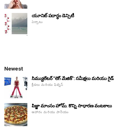
యూనిట్ పదార్ధం డెన్సిటీ
ఏర్పాటు
Newest
సిమ్యులేటర్ "లెగ్ మేజిక్": సమీక్షలు మరియు గైడ్
క్రీడలు మరియు ఫిట్నెస్
పిజ్జా మాంసం హోమ్. కొన్ని సాధారణ వంటకాలు
ఆహారం మరియు పానీయం