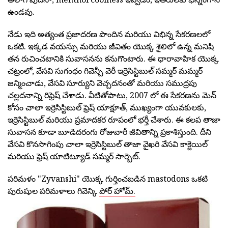
ఉండవు.
నేడు ఇది అత్యంత ప్రజాదరణ పొందిన మరియు విభిన్న సేకరణలలో
ఒకటి. ఇక్కడ వయస్సు మరియు జీవితం యొక్క శైలిలో ఉన్న మనిషి
తన రుచించటానికి సువాసనను కనుగొంటారు. ఈ ధారావాహిక యొక్క
చట్రంలో, వేసవి సుగంధం గివెన్చీ వెరీ ఇర్రెసిస్టిబుల్ సమ్మర్ మమ్మర్
జన్మించాడు, వేసవి సూర్యుని వెచ్చదనంతో మరియు సముద్రపు
చల్లదనాన్ని రిఫ్రెష్ చేశాడు. వీటితోపాటు, 2007 లో ఈ సేకరణను మెన్
కోసం చాలా ఇర్రెసిస్టిబుల్ ఫ్రెష్ యాక్షూత్, ముఖ్యంగా యువకులకు,
ఇర్రెసిస్టిబుల్ మరియు ప్రమాదకర రూపంలో భర్తీ చేశారు. ఈ కలప తాజా
సువాసన కూడా బూడిదరంగు రోజువారీ జీవితాన్ని ప్రకాశిస్తుంది. దీని
వేసవి కొనసాగింపు చాలా ఇర్రెసిస్టిబుల్ తాజా వైఖరి వేసవి కాక్టెయిల్
మరియు ఫ్రెష్ యాటిట్యూడ్ సమ్మర్ సార్బెట్.
పరిమళం "Zyvanshi" యొక్క గుర్తించబడిన mastodons ఒకటి
పురుషుల పరిమళాలు గివెన్కి
పోర్ హోమ్.