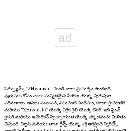
ad
పెర్ఫ్యూమ్స్ "ZHivanshi" నుండి బాగా ప్రాచుర్యం పొందింది,
పురుషుల కోసం చాలా సున్నితమైన సేకరణ యొక్క పురుషుల
పరిమళాలు. అసలు సువాసన, ఎటువంటి సందేహం, కూడా ప్రామాణిక
మరియు "ZHivanshi" యొక్క ఏకైక శైలి యొక్క బేరర్. ఇది ఫ్రెంచ్
క్లాసిక్ మరియు అమెరికన్ స్వేచ్చాయుత యొక్క చక్కదనంను మిళితం
చేస్తుంది. సిట్రస్ మరియు తాజా గ్రీన్స్ యొక్క శక్తి ఆకర్షించే స్పిరిట్స్,
అలాగే పుదీనా, menthol coolness ఇవ్వడం, ఇతరులకు భిన్నంగానే