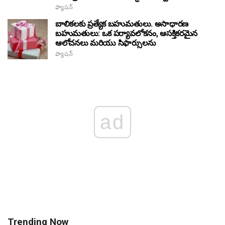
ఫ్యాషన్
బాలికలకు ప్రత్యేక బహుమతులు. అసాధారణ
బహుమతులు: ఒక పర్యావలోకనం, ఆసక్తికరమైన
ఆలోచనలు మరియు సిఫార్సులను
ఫ్యాషన్
ad
Trending Now