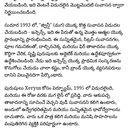
వేయబడింది, ఇది వెంటనే విడుదలైన మొట్టమొదటి సువాసన ద్వారా
నిర్ణయించబడింది.
సుదూర 1993 లో, "జ్విన్షీ" (మగ) యొక్క కొత్త సువాసన విడుదల
చేయబడింది - ఇన్సెన్స్, ఇది ఈ పేరుతో ఉన్న మొత్తం ఆత్మల యొక్క
ప్రారంభాన్ని ప్రారంభించింది. ఈ సున్నితమైన, సిట్రస్-సువాసనగల,
పూల గమనికలతో, దాల్చినచెక్క మరియు ఫిర్ తాజాదనం యొక్క
కొద్దిగా చేరిక, సృష్టి పురుషులకు అథ్లెటిక్ మరియు ఉద్దేశపూర్వకంగా
ఉద్దేశించబడింది. నేడు ఇది ఇన్సెన్స్ యొక్క ప్రాథమిక సంస్కరణను
కొనుగోలు చేయడం చాలా కష్టం, కానీ బ్రాండ్ యొక్క వ్యసనపరులు
దానిని విలువైనదిగా పేర్కొంటారు.
పురుషులు Xeryus కోసం పెర్ఫ్యూమ్, 1995 లో విడుదలైంది,
మరియు ఈ రోజు వరకు మగ లైన్ లో ప్రసిద్ధి. వారు ఆకుపచ్చ
తాజాదనాన్ని సూచించే వెచ్చని వుడీ సువాసనని కలిగి ఉంటారు,
అందులో ఉద్వేగభరితమైన మరియు సున్నితమైన భావోద్వేగాలను
దాచుతారు. వారు ఒక పాత్ర కలిగి మరియు మనిషి సాహసాలను
వంపుతిరిగిన వ్యక్తికి పరిపూర్ణంగా ఉంటారు.