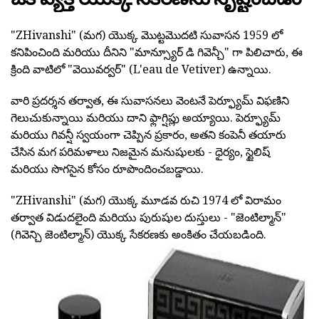
"ZHivanshi" (మగ) యొక్క మొట్టమొదటి సువాసన 1959 లో
కనిపించింది మరియు దీనిని "మాన్స్యూర్ డి గివెన్చీ" గా పిలిచారు, ఈ
క్రింది వాటిలో "వెయివర్వర్" (L'eau de Vetiver) ఉన్నాయి.
వారి ప్రదర్శన తర్వాత, ఈ సువాసనలు వెంటనే పెర్ఫ్యూమ్ విఫణిని
గెలుచుకున్నాయి మరియు దాని ఫ్లాగ్షిప్లు అయ్యాయి. పెర్ఫ్యూమ్
మరియు గివన్షీ స్వయంగా చెప్పిన ప్రకారం, అతని కంపెనీ తయారు
చేసిన మగ పరిమళాలు నిజమైన మనుషులకు - ధైర్యం, స్టైలిష్
మరియు సొగసైన కోసం రూపొందించబడ్డాయి.
"ZHivanshi" (మగ) యొక్క మూడవ రుచి 1974 లో విరామం
తర్వాత విడుదలైంది మరియు పురుషుల దుస్తులు - "జెంటిల్మాన్"
(గివెన్చి జెంటిల్మాన్) యొక్క సేకరణకు అంకితం చేయబడింది.