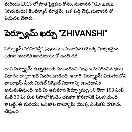
మరియు 2013 లో పాత ప్రేక్షకుల కోసం, సువాసన "Givanshi"
(పురుషుడు) జెంటిల్మాన్ మాత్రమే, ఒక శుద్ధి చెక్క సువాసన తో,
విడుదల చేశారు.
పెర్ఫ్యూమ్ ఖర్చు "ZHIVANSHI"
పెర్ఫ్యూమ్ "జిహివన్షీ" (పురుషుల సువాసన) యొక్క విలక్షణమైన
లక్షణం అందరికి అందుబాటులో ఉండే ధర.
దాని పెర్ఫ్యూమ్ ఉత్పత్తులకు సంబంధించి సంస్థ అనుసరించిన ధరల
విధానం ద్వారా ఇది వివరించబడింది. అలాగే, పెర్ఫ్యూమ్ విడుదలలోని
వాల్యూమ్ మీరు మిడిల్ సెగ్మెంట్ విభాగాన్ని ఉంచడానికి
అనుమతిస్తుంది. ఇది మీ అభిమాన పెర్ఫ్యూమ్ను 50 లేదా 100 మిలీ
కంటే 30 మి.లీ.ల సీసాలో కొంచెం చవకగా కొనటానికి వీలవుతుంది
కాబట్టి, ఈ మరియు ఖనిజాల వాల్యూమ్ యొక్క ఎంపికకు దోహదం
చేస్తుంది.